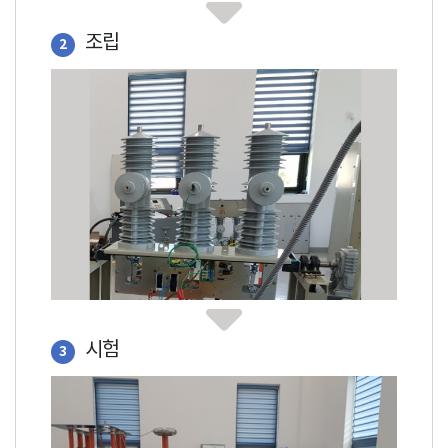
조립
2
시험
3