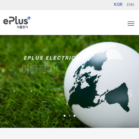
KOR
ENG
Tog
EPLUS ELECTRIC
이플전기